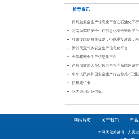
推荐资讯
尚辉航安全生产信息化平台在石油化工行
河南尚辉航安全生产信息化综合管理平台
打破传统信息化孤岛，拒绝重复建设，尚
平台助力金马能源企业安全生产
淅川天宝气体安全生产信息化平台
全流程安全生产信息化平台
尚辉航隧道人员定位综合管理系统建设方
中华人民共和国安全生产行业标准-“工业
规范 第2部分：特殊作业审批与作业过
防爆定位卡
室内通用定位信标
网站首页
关于我们
产品
本网优化关键词：人员定